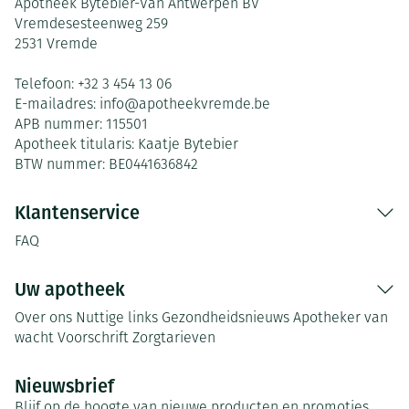
Apotheek Bytebier-Van Antwerpen BV
Vremdesesteenweg 259
2531
Vremde
Telefoon:
+32 3 454 13 06
E-mailadres:
info@
apotheekvremde.be
APB nummer:
115501
Apotheek titularis:
Kaatje Bytebier
BTW nummer:
BE0441636842
Klantenservice
FAQ
Uw apotheek
Over ons
Nuttige links
Gezondheidsnieuws
Apotheker van
wacht
Voorschrift
Zorgtarieven
Nieuwsbrief
Blijf op de hoogte van nieuwe producten en promoties