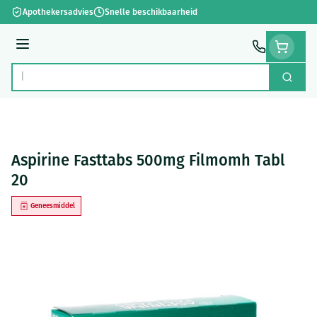
Ga naar de inhoud
Apothekersadvies
Snelle beschikbaarheid
Menu
Zoek
Product, merk, categorie...
Aspirine Fasttabs 500mg Filmomh Tabl
20
Geneesmiddel