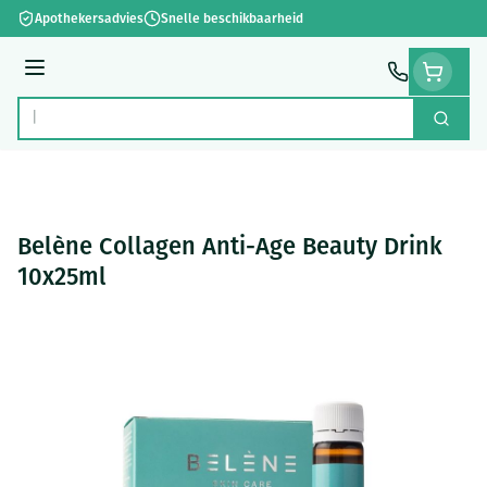
Ga naar de inhoud
Apothekersadvies
Snelle beschikbaarheid
Menu
Zoek
Product, merk, categorie...
Belène Collagen Anti-Age Beauty Drink
10x25ml