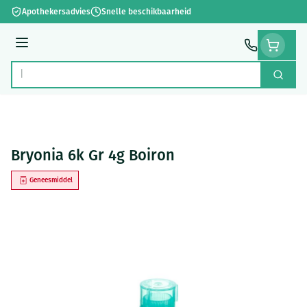
Ga naar de inhoud
Apothekersadvies
Snelle beschikbaarheid
Menu
Zoek
Product, merk, categorie...
Bryonia 6k Gr 4g Boiron
Geneesmiddel