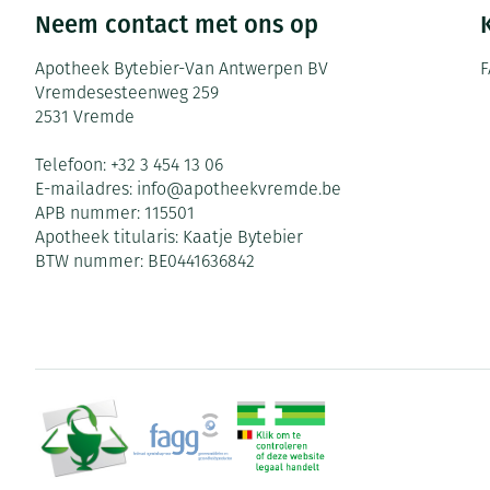
Neem contact met ons op
Zuurstof
Eelt
Ademhalingsste
Eksteroog - lik
Apotheek Bytebier-Van Antwerpen BV
F
Vremdesesteenweg 259
Toon meer
2531
Vremde
Spieren en gew
Telefoon:
+32 3 454 13 06
E-mailadres:
info@
apotheekvremde.be
Specifiek voor
Naalden en spu
APB nummer:
115501
Infecties
Apotheek titularis:
Kaatje Bytebier
Lichaamsverzor
Spuiten
BTW nummer:
BE0441636842
Deodorant
Oplossing voor 
Gezichtsverzorg
Naalden
Luizen
Naalden voor in
pennaalden
Diagnostica
Toon meer
Diergeneesmid