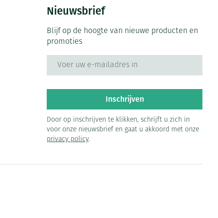
Bed
Nieuwsbrief
ng zon
Doorliggen - decubitis
ie
Urinewegen
Blijf op de hoogte van nieuwe producten en
Toon meer
promoties
E-mail adres
id, spanning
Stoppen met roken
 en intieme
 Orthopedie -
Gezichtsreiniging -
Instrumenten
che verbanden
ontschminken
Inschrijven
Anti tumor middelen
 anticonceptie
Reinigingsmelk, - crème, -
Door op inschrijven te klikken, schrijft u zich in
olie en gel
voor onze nieuwsbrief en gaat u akkoord met onze
jn
privacy policy
.
Anesthesie
Tonic - lotion
zorging
Micellair water
et
ie
Diverse geneesmiddelen
Specifiek voor de ogen
Toon meer