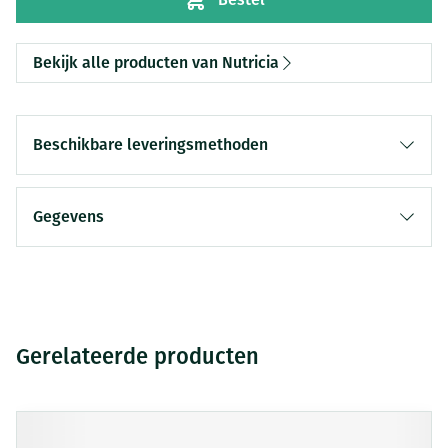
Bekijk alle producten van Nutricia
Beschikbare leveringsmethoden
Gegevens
Gerelateerde producten
Druk op om naar carrouselnavigatie te gaan
Navigeren door de elementen van de carrousel is mogelijk me
Druk om carrousel over te slaan