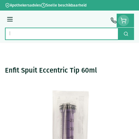
Ga naar de inhoud
Apothekersadvies
Snelle beschikbaarheid
Menu
Zoek
Product, merk, categorie...
Enfit Spuit Eccentric Tip 60ml