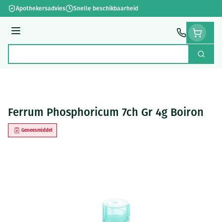
Ga naar de inhoud
Apothekersadvies
Snelle beschikbaarheid
Menu
Zoek
Product, merk, categorie...
Ferrum Phosphoricum 7ch Gr 4g Boiron
Geneesmiddel