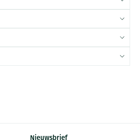
rende
Parfums en
geurproducten
CBD
Nieuwsbrief