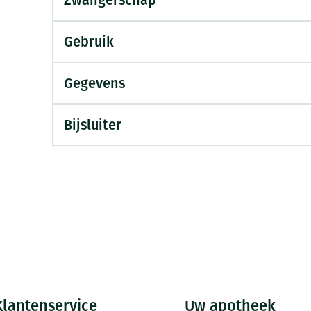
Zwangerschap
Mondmaskers
ging
Supplementen
Insectenwe
middelen
Gebruik
ssen
-
Gegevens
id
Bijsluiter
Zelfbruiner
Scheren
Klantenservice
Uw apotheek