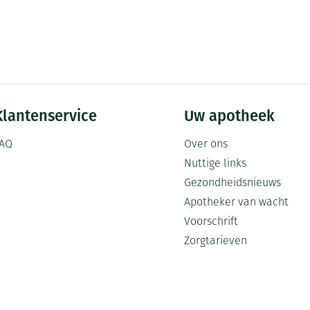
Mondmaskers
ging
Supplementen
Insectenwe
middelen
ssen
-
id
Klantenservice
Uw apotheek
AQ
Over ons
Nuttige links
Gezondheidsnieuws
Apotheker van wacht
Zelfbruiner
Scheren
Voorschrift
Zorgtarieven