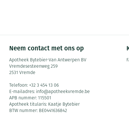
Pillendozen en
Gezichtsverzor
accessoires
Pigmentstoorni
Gevoelige huid 
geïrriteerde hu
Neem contact met ons op
Gemengde huid
Doffe huid
Apotheek Bytebier-Van Antwerpen BV
F
Vremdesesteenweg 259
Toon meer
2531
Vremde
Telefoon:
+32 3 454 13 06
Snurken
E-mailadres:
info@
apotheekvremde.be
APB nummer:
115501
Apotheek titularis:
Kaatje Bytebier
BTW nummer:
BE0441636842