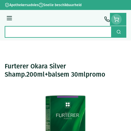
Ga naar de inhoud
Apothekersadvies
Snelle beschikbaarheid
Menu
Zoek
Product, merk, categorie...
Furterer Okara Silver
Shamp.200ml+balsem 30mlpromo