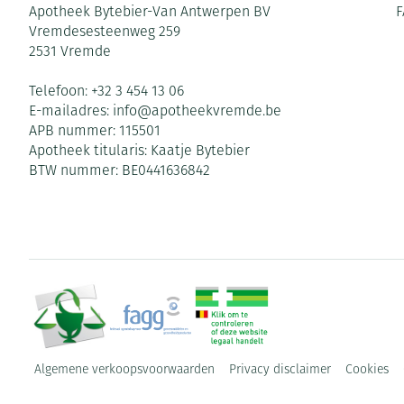
Apotheek Bytebier-Van Antwerpen BV
F
Vremdesesteenweg 259
2531
Vremde
Telefoon:
+32 3 454 13 06
E-mailadres:
info@
apotheekvremde.be
APB nummer:
115501
Apotheek titularis:
Kaatje Bytebier
BTW nummer:
BE0441636842
Algemene verkoopsvoorwaarden
Privacy disclaimer
Cookies