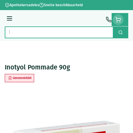
Ga naar de inhoud
Apothekersadvies
Snelle beschikbaarheid
Menu
Zoek
Product, merk, categorie...
Inotyol Pommade 90g
Geneesmiddel