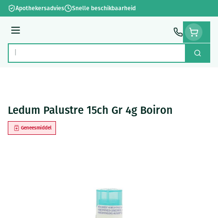
Ga naar de inhoud
Apothekersadvies
Snelle beschikbaarheid
Menu
Zoek
Product, merk, categorie...
Ledum Palustre 15ch Gr 4g Boiron
Geneesmiddel