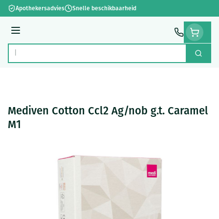
Ga naar de inhoud
Apothekersadvies
Snelle beschikbaarheid
Menu
Zoek
Product, merk, categorie...
Mediven Cotton Ccl2 Ag/nob g.t. Caramel
M1