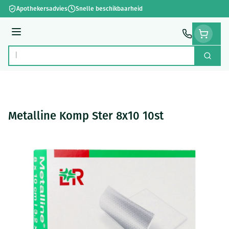
Ga naar de inhoud
Apothekersadvies
Snelle beschikbaarheid
Menu
Zoek
Product, merk, categorie...
Metalline Komp Ster 8x10 10st