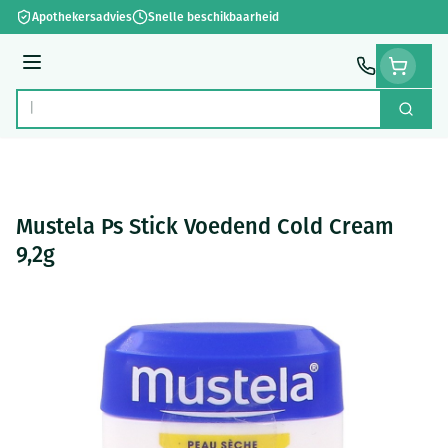
Ga naar de inhoud
Apothekersadvies
Snelle beschikbaarheid
Menu
Zoek
Product, merk, categorie...
Mustela Ps Stick Voedend Cold Cream
9,2g