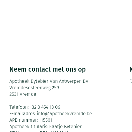
Zuurstof
Eelt
Ademhalingsste
Eksteroog - lik
Toon meer
Spieren en gew
Specifiek voor
Naalden en spu
Infecties
Lichaamsverzor
Spuiten
Neem contact met ons op
Deodorant
Oplossing voor 
Apotheek Bytebier-Van Antwerpen BV
F
Gezichtsverzorg
Naalden
Luizen
Vremdesesteenweg 259
Naalden voor in
2531
Vremde
pennaalden
Diagnostica
Telefoon:
+32 3 454 13 06
Toon meer
E-mailadres:
info@
apotheekvremde.be
APB nummer:
115501
Apotheek titularis:
Kaatje Bytebier
Diergeneesmid