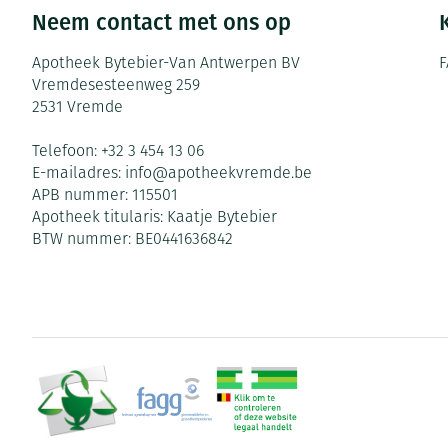
Neem contact met ons op
Zuurstof
Eelt
Ademhalingsste
Eksteroog - lik
Apotheek Bytebier-Van Antwerpen BV
F
Vremdesesteenweg 259
Toon meer
2531
Vremde
Spieren en gew
Telefoon:
+32 3 454 13 06
E-mailadres:
info@
apotheekvremde.be
Specifiek voor
Naalden en spu
APB nummer:
115501
Infecties
Apotheek titularis:
Kaatje Bytebier
Lichaamsverzor
Spuiten
BTW nummer:
BE0441636842
Deodorant
Oplossing voor 
Gezichtsverzorg
Naalden
Luizen
Naalden voor in
pennaalden
Diagnostica
Toon meer
Diergeneesmid