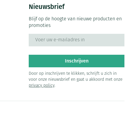
Bed
Nieuwsbrief
ng zon
Doorliggen - decubitis
ie
Urinewegen
Blijf op de hoogte van nieuwe producten en
Toon meer
promoties
E-mail adres
id, spanning
Stoppen met roken
 en intieme
 Orthopedie -
Gezichtsreiniging -
Instrumenten
che verbanden
ontschminken
Inschrijven
Anti tumor middelen
 anticonceptie
Reinigingsmelk, - crème, -
Door op inschrijven te klikken, schrijft u zich in
olie en gel
voor onze nieuwsbrief en gaat u akkoord met onze
jn
privacy policy
.
Anesthesie
Tonic - lotion
zorging
Micellair water
et
ie
Diverse geneesmiddelen
Specifiek voor de ogen
Toon meer