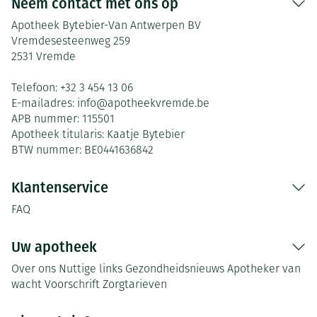
Neem contact met ons op
Apotheek Bytebier-Van Antwerpen BV
Vremdesesteenweg 259
2531
Vremde
Telefoon:
+32 3 454 13 06
E-mailadres:
info@
apotheekvremde.be
APB nummer:
115501
Apotheek titularis:
Kaatje Bytebier
BTW nummer:
BE0441636842
Klantenservice
FAQ
Uw apotheek
Over ons
Nuttige links
Gezondheidsnieuws
Apotheker van
wacht
Voorschrift
Zorgtarieven