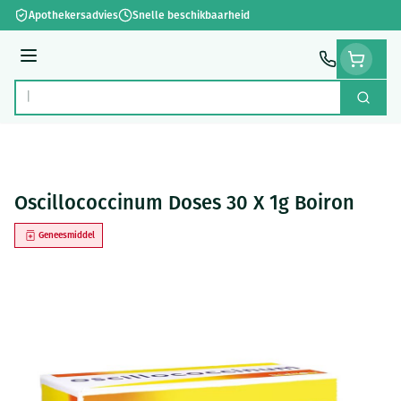
Ga naar de inhoud
Apothekersadvies
Snelle beschikbaarheid
Menu
Zoek
Product, merk, categorie...
Oscillococcinum Doses 30 X 1g Boiron
Geneesmiddel