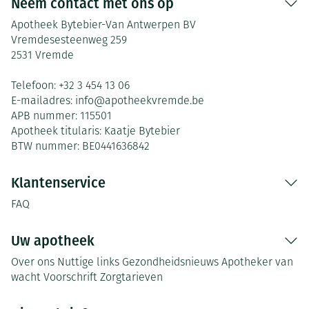
Neem contact met ons op
Apotheek Bytebier-Van Antwerpen BV
Vremdesesteenweg 259
2531
Vremde
Telefoon:
+32 3 454 13 06
E-mailadres:
info@
apotheekvremde.be
APB nummer:
115501
Apotheek titularis:
Kaatje Bytebier
BTW nummer:
BE0441636842
Klantenservice
FAQ
Uw apotheek
Over ons
Nuttige links
Gezondheidsnieuws
Apotheker van
wacht
Voorschrift
Zorgtarieven