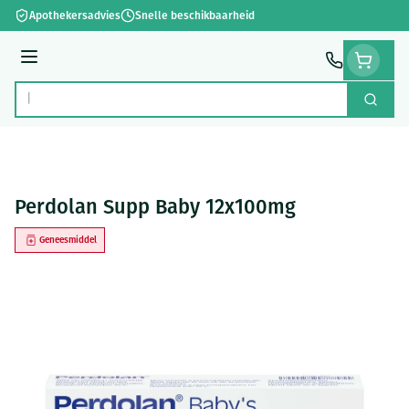
Ga naar de inhoud
Apothekersadvies
Snelle beschikbaarheid
Menu
Zoek
Product, merk, categorie...
Perdolan Supp Baby 12x100mg
Geneesmiddel