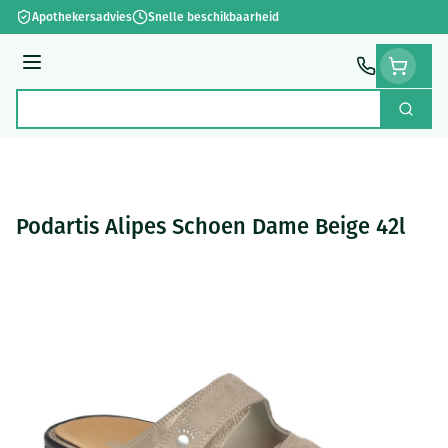
Ga naar de inhoud
Apothekersadvies
Snelle beschikbaarheid
Menu
Zoek
Product, merk, categorie...
Podartis Alipes Schoen Dame Beige 42l