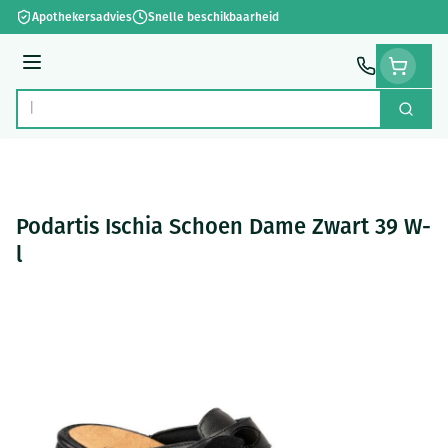
Ga naar de inhoud
Apothekersadvies
Snelle beschikbaarheid
Menu
Zoek
Product, merk, categorie...
Podartis Ischia Schoen Dame Zwart 39 W-
l