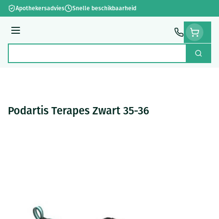
Ga naar de inhoud
Apothekersadvies
Snelle beschikbaarheid
Menu
Zoek
Product, merk, categorie...
Podartis Terapes Zwart 35-36