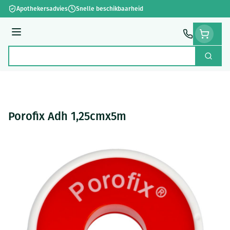
Ga naar de inhoud
Apothekersadvies
Snelle beschikbaarheid
Menu
Zoek
Product, merk, categorie...
Porofix Adh 1,25cmx5m