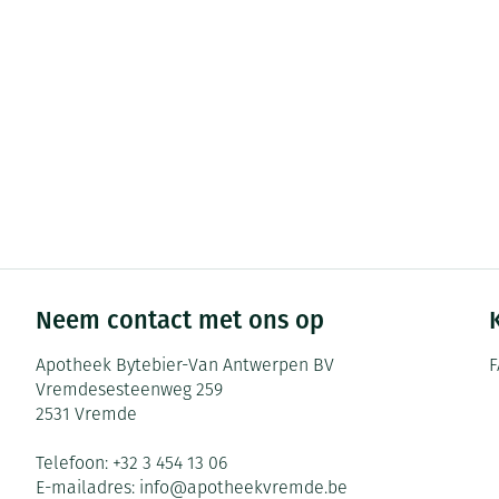
Zuurstof
Eelt
Ademhalingsste
Eksteroog - lik
Toon meer
Spieren en gew
Specifiek voor
Naalden en spu
Infecties
Lichaamsverzor
Spuiten
Deodorant
Oplossing voor 
Neem contact met ons op
Gezichtsverzorg
Naalden
Luizen
Naalden voor in
Apotheek Bytebier-Van Antwerpen BV
F
pennaalden
Vremdesesteenweg 259
Diagnostica
2531
Vremde
Toon meer
Telefoon:
+32 3 454 13 06
Diergeneesmid
E-mailadres:
info@
apotheekvremde.be