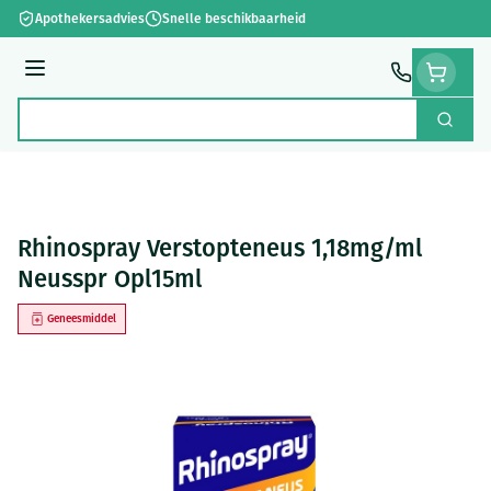
Ga naar de inhoud
Apothekersadvies
Snelle beschikbaarheid
Menu
Zoek
Product, merk, categorie...
Rhinospray Verstopteneus 1,18mg/ml
Neusspr Opl15ml
Geneesmiddel