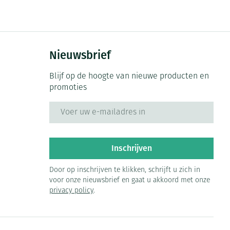
Bed
ng zon
Doorliggen - decubitis
ie
Urinewegen
Toon meer
Nieuwsbrief
id, spanning
Stoppen met roken
Blijf op de hoogte van nieuwe producten en
promoties
 en intieme
 Orthopedie -
Gezichtsreiniging -
Instrumenten
che verbanden
ontschminken
E-mail adres
Anti tumor middelen
 anticonceptie
Reinigingsmelk, - crème, -
olie en gel
jn
Anesthesie
Inschrijven
Tonic - lotion
zorging
Micellair water
Door op inschrijven te klikken, schrijft u zich in
et
voor onze nieuwsbrief en gaat u akkoord met onze
ie
Diverse geneesmiddelen
Specifiek voor de ogen
privacy policy
.
Toon meer