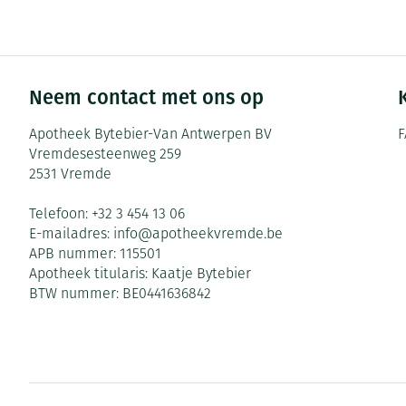
Zuurstof
Eelt
Ademhalingsste
Eksteroog - lik
Toon meer
Neem contact met ons op
Spieren en gew
Apotheek Bytebier-Van Antwerpen BV
F
Vremdesesteenweg 259
Specifiek voor
Naalden en spu
2531
Vremde
Infecties
Lichaamsverzor
Spuiten
Telefoon:
+32 3 454 13 06
Deodorant
Oplossing voor 
E-mailadres:
info@
apotheekvremde.be
APB nummer:
115501
Gezichtsverzorg
Naalden
Luizen
Apotheek titularis:
Kaatje Bytebier
Naalden voor in
BTW nummer:
BE0441636842
pennaalden
Diagnostica
Toon meer
Diergeneesmid