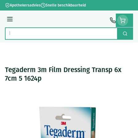
Ga naar de inhoud
Apothekersadvies
Snelle beschikbaarheid
Menu
Zoek
Product, merk, categorie...
Tegaderm 3m Film Dressing Transp 6x
7cm 5 1624p