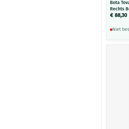
Bota Tova
Rechts B
€ 88,30
Niet be