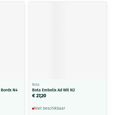
rende
Parfums en
geurproducten
CBD
Bota
 Bordx N4
Bota Embolix Ad Wit N2
€ 27,20
Niet beschikbaar