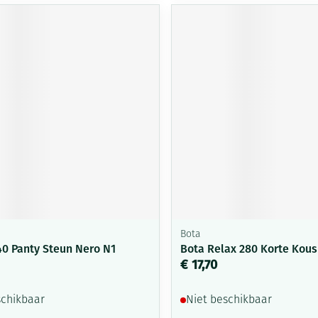
Mondmaskers
ging
Supplementen
Insectenwe
middelen
ssen
-
id
Zelfbruiner
Scheren
Bota
40 Panty Steun Nero N1
Bota Relax 280 Korte Kous
€ 17,70
schikbaar
Niet beschikbaar