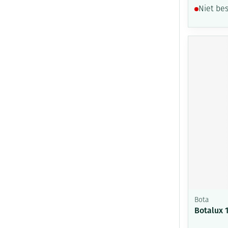
Niet be
Bota
Botalux 