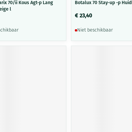
rix 70/ii Kous Agt-p Lang
Botalux 70 Stay-up -p Huid
eige l
€ 23,40
schikbaar
Niet beschikbaar