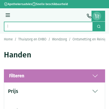
Ga naar de inhoud
Apothekersadvies
Snelle beschikbaarheid
Menu
Zoek
Product, merk, categorie...
Home
/
Thuiszorg en EHBO
/
Wondzorg
/
Ontsmetting en Reinigi
Handen
Filteren
Doorgaan naar productlijst
Prijs
filter