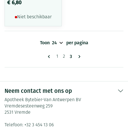
€ 6,80
Niet beschikbaar
Toon
per pagina
Pagina's
U lees momenteel pagina
3
Pagina
Pagina
1
2
Neem contact met ons op
Apotheek Bytebier-Van Antwerpen BV
Vremdesesteenweg 259
2531
Vremde
Telefoon:
+32 3 454 13 06