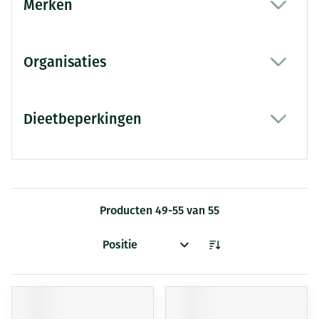
Merken
filter
Organisaties
filter
Dieetbeperkingen
filter
Producten
49
-
55
van
55
Sorteer op: