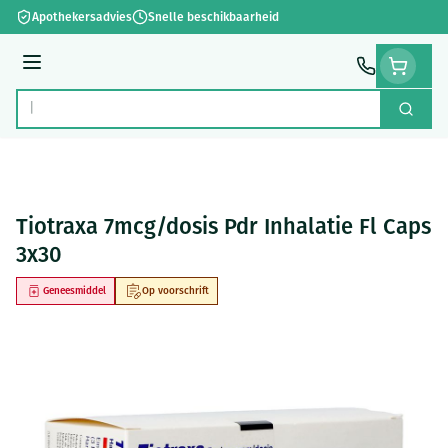
Ga naar de inhoud
Apothekersadvies
Snelle beschikbaarheid
Menu
Zoek
Product, merk, categorie...
Tiotraxa 7mcg/dosis Pdr Inhalatie Fl Caps
3x30
Geneesmiddel
Op voorschrift