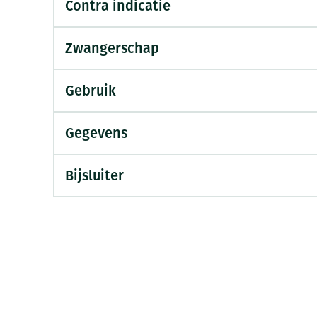
Contra indicatie
Mondmaskers
ging
Supplementen
Insectenwe
middelen
Zwangerschap
ssen
-
Gebruik
id
Gegevens
Bijsluiter
Zelfbruiner
Scheren