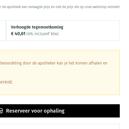
Toon meer
 in de apotheek een verlaagde prijs en niet de prijs die op onze webshop vermeld
Diagnosetesten en
Mond en keel
stress
Vlooien en teken
meetapparatuur
Oren
Verhoogde tegemoetkoming
Zuigtabletten
€ 40,61
Alcoholtest
(6% inclusief btw)
Oordopjes
Mond, muil of snavel
herapie -
en -druppels
Spray - oplossing
Bloeddrukmeter
s
Oorreiniging
Cholesteroltest
en
Oordruppels
Hartslagmeter
a beoordeling door de apotheker kan je het komen afhalen en
ulpmiddelen
Toon meer
ereist.
erming
ning en -
Hygiëne
Ergonomie
Aambeien
s
Reserveer
voor ophaling
Bad en douche
Ademhaling en zuurstof
je
Badkamer