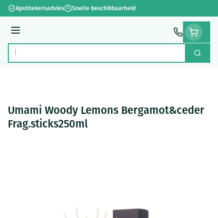
Ga naar de inhoud
Apothekersadvies
Snelle beschikbaarheid
Menu
Zoek
Product, merk, categorie...
Umami Woody Lemons Bergamot&ceder
Frag.sticks250ml