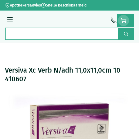
Ga naar de inhoud
Apothekersadvies
Snelle beschikbaarheid
Menu
Zoek
Product, merk, categorie...
Versiva Xc Verb N/adh 11,0x11,0cm 10
410607