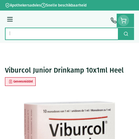
Ga naar de inhoud
Apothekersadvies
Snelle beschikbaarheid
Menu
Zoek
Product, merk, categorie...
Viburcol Junior Drinkamp 10x1ml Heel
Geneesmiddel