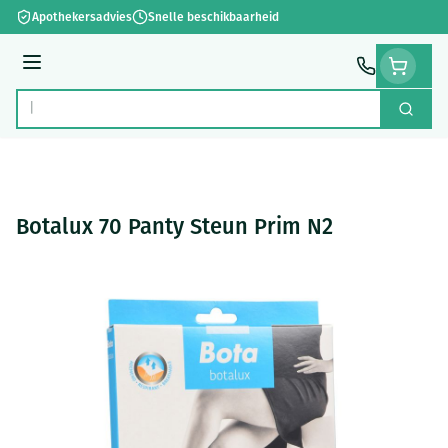
Ga naar de inhoud
Apothekersadvies
Snelle beschikbaarheid
Menu
Zoek
Product, merk, categorie...
Botalux 70 Panty Steun Prim N2