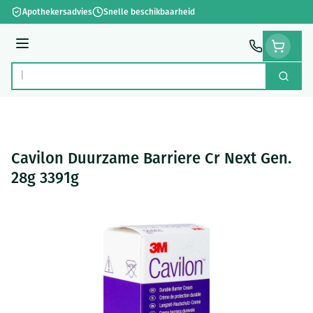
Ga naar de inhoud
Apothekersadvies
Snelle beschikbaarheid
Menu
Zoek
Product, merk, categorie...
Cavilon Duurzame Barriere Cr Next Gen.
28g 3391g