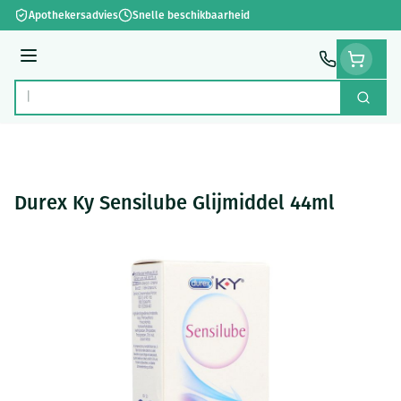
Ga naar de inhoud
Apothekersadvies
Snelle beschikbaarheid
Menu
Zoek
Product, merk, categorie...
Durex Ky Sensilube Glijmiddel 44ml