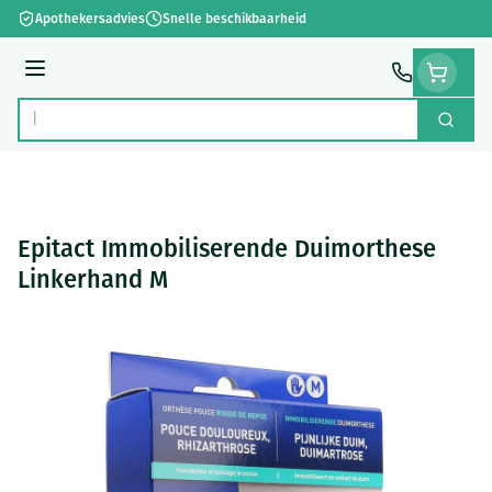
Ga naar de inhoud
Apothekersadvies
Snelle beschikbaarheid
Menu
Zoek
Product, merk, categorie...
Epitact Immobiliserende Duimorthese
Linkerhand M