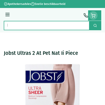
Ga naar de inhoud
Apothekersadvies
Snelle beschikbaarheid
Menu
Zoek
Product, merk, categorie...
Jobst Ultras 2 At Pet Nat Ii Piece