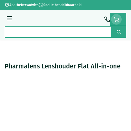
Ga naar de inhoud
Apothekersadvies
Snelle beschikbaarheid
Menu
Zoek
Product, merk, categorie...
Pharmalens Lenshouder Flat All-in-one