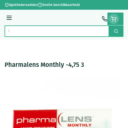
Ga naar de inhoud
Apothekersadvies
Snelle beschikbaarheid
Menu
Zoek
Product, merk, categorie...
Pharmalens Monthly -4,75 3