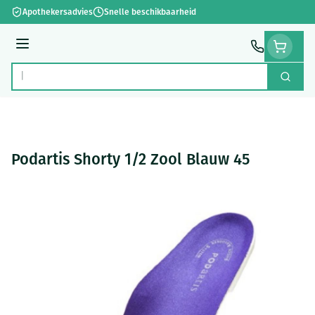
Ga naar de inhoud
Apothekersadvies
Snelle beschikbaarheid
Menu
Zoek
Product, merk, categorie...
Podartis Shorty 1/2 Zool Blauw 45