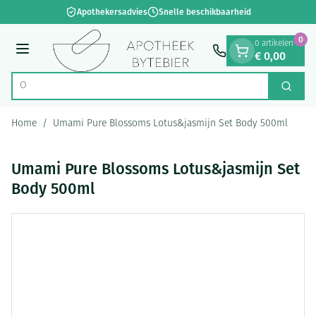
Dia 1 van 1
Ga naar de inhoud
Apothekersadvies
Snelle beschikbaarheid
0
0 artikelen
€ 0,00
Menu
Op zo
Zoek
Product, merk, categorie...
Home
/
Umami Pure Blossoms Lotus&jasmijn Set Body 500ml
Umami Pure Blossoms Lotus&jasmijn Set
Body 500ml