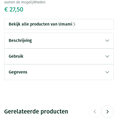
samen de mogelijkheden.
€ 27,50
Bekijk alle producten van Umami
Beschrijving
Gebruik
Gegevens
CNK
4106480
Organisaties
YVB
Gerelateerde producten
Merken
Umami