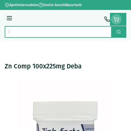
Ga naar de inhoud
Apothekersadvies
Snelle beschikbaarheid
Menu
Zoek
Product, merk, categorie...
Zn Comp 100x225mg Deba