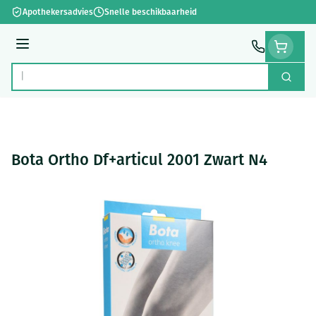
Ga naar de inhoud
Apothekersadvies
Snelle beschikbaarheid
Menu
Zoek
Product, merk, categorie...
Bota Ortho Df+articul 2001 Zwart N4