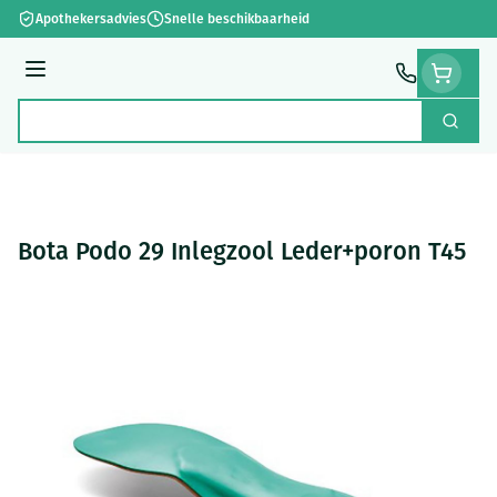
Ga naar de inhoud
Apothekersadvies
Snelle beschikbaarheid
Menu
Zoek
Product, merk, categorie...
Bota Podo 29 Inlegzool Leder+poron T45