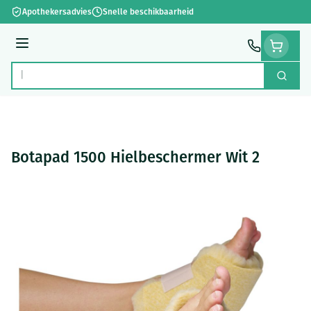
Ga naar de inhoud
Apothekersadvies
Snelle beschikbaarheid
Menu
Zoek
Product, merk, categorie...
Botapad 1500 Hielbeschermer Wit 2