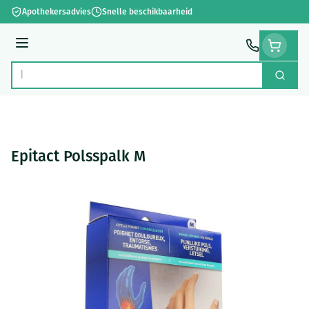
Ga naar de inhoud
Apothekersadvies
Snelle beschikbaarheid
Menu
Zoek
Product, merk, categorie...
Epitact Polsspalk M