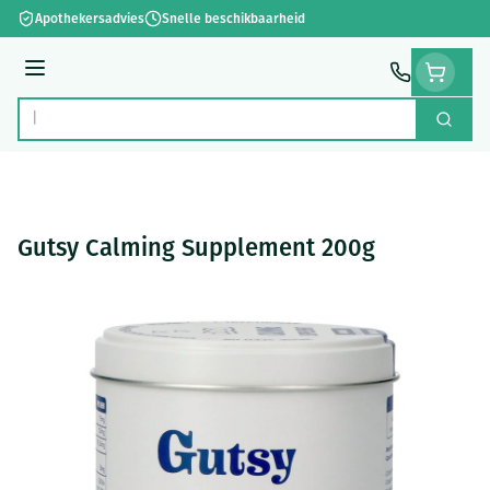
Ga naar de inhoud
Apothekersadvies
Snelle beschikbaarheid
Menu
Zoek
Product, merk, categorie...
Gutsy Calming Supplement 200g