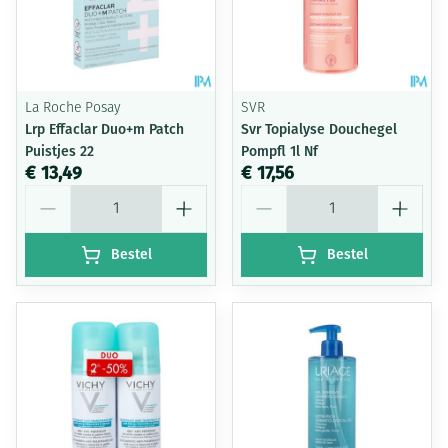
La Roche Posay
SVR
Lrp Effaclar Duo+m Patch
Svr Topialyse Douchegel
Puistjes 22
Pompfl 1l Nf
€ 13,49
€ 17,56
Aantal
Aantal
Bestel
Bestel