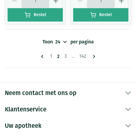
Bestel
Bestel
Toon
per pagina
Pagina's
U lees momenteel pagina
2
Pagina
Pagina
Pagina
1
3
...
142
Neem contact met ons op
Klantenservice
Uw apotheek