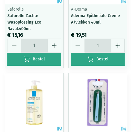
Saforelle
A-Derma
Saforelle Zachte
Aderma Epitheliale Creme
Wasoplossing Eco
A/vlekken 40ml
Navul.400ml
€ 15,16
€ 19,51
Aantal
Aantal
Bestel
Bestel