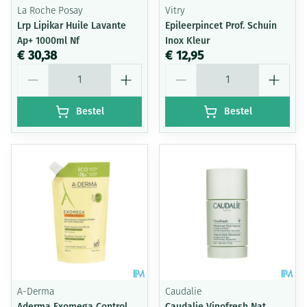
La Roche Posay
Vitry
Lrp Lipikar Huile Lavante
Epileerpincet Prof. Schuin
Ap+ 1000ml Nf
Inox Kleur
€ 30,38
€ 12,95
Aantal
Aantal
Bestel
Bestel
A-Derma
Caudalie
Aderma Exomega Control
Caudalie Vinofresh Nat.