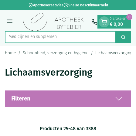
Dia 1 van 1
Ga naar de inhoud
Apothekersadvies
Snelle beschikbaarheid
0
0 artikelen
€ 0,00
Menu
Medi
Zoek
Product, merk, categorie...
Home
/
Schoonheid, verzorging en hygiëne
/
Lichaamsverzorging
Lichaamsverzorging
Filteren
Producten
25
-
48
van
3388